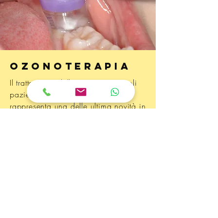
OZONOTERAPIA
Il trattamento delle carie nei piccoli
pazienti attraverso l'ozonoterapia
rappresenta una delle ultima novità in
campo pediatrico, una vera
rivoluzione.
Scopri di più sull'Ozonoterapia
Biografia essenziale di riferimento – i
nostri lavori scientifici pubblicati su
riviste internazionali
M. Beretta, F. Federici Canova, A. Gianolio, L.