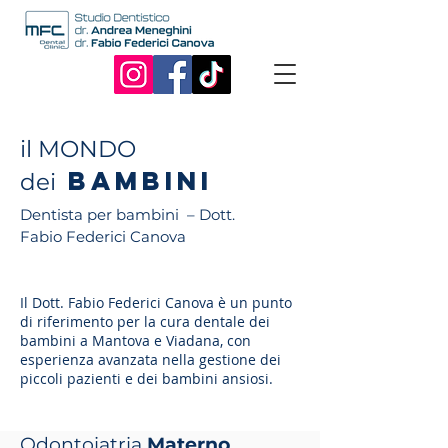
il MONDO
bambinI
dei
Dentista per bambini – Dott.
Fabio Federici Canova
Il Dott. Fabio Federici Canova si occupa da anni di odontoiatria pediatrica, con particolare esperienza nella gestione dei bambini e dei pazienti ansiosi, diventando un punto di riferimento per numerose famiglie
tra Mantova, Cremona, Reggio Emilia e Parma. Il Dott. Fabio Federici Canova è attivo a livello nazionale nel campo della pedodonzia, con attività clinica, formativa e scientifica dedicate alla cura dei bambini.
Il Dott. Fabio Federici Canova è un punto
di riferimento per la cura dentale dei
bambini a Mantova e Viadana, con
esperienza avanzata nella gestione dei
piccoli pazienti e dei bambini ansiosi.
Odontoiatria
Materno