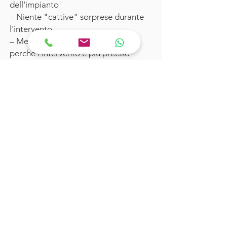
dell'impianto
– Niente "cattive" sorprese durante
l'intervento
– Meno dolore post operatorio
perché l'intervento è più preciso
L’esame è estremamente breve: in
base alle informazioni richieste per la
diagnosi, può variare da 10 a 20
secondi (ciò significa un tempo di
esposizione ai raggi molto breve).
Durante la scansione non si avverte
né dolore né calore e inoltre non è
necessaria l’iniezione di alcun mezzo
di contrasto.
L’utilizzo della Cone Beam, rispetto al
passato, ha ridotto molto
l’esposizione alle radiazioni e richiede
un tempo assai ridotto per