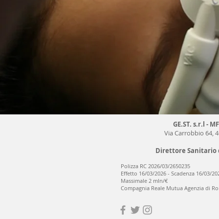
GE.ST. s.r.l - M
Via Carrobbio 64, 
Direttore Sanitario
Polizza RC 2026/03/2650235
Effetto 16/03/2026 - Scadenza 16/03/20
Massimale 2 mln/€
Compagnia Reale Mutua Agenzia di R