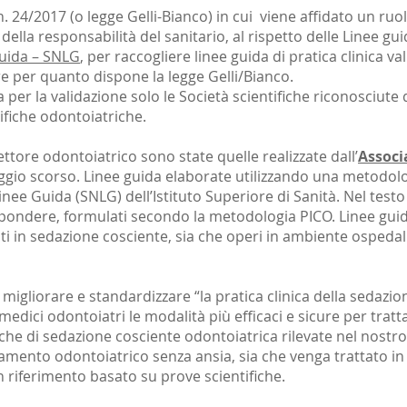
 24/2017 (o legge Gelli-Bianco) in cui viene affidato un ruolo
 della responsabilità del sanitario, al rispetto delle Linee gui
uida
– SNLG
, per raccogliere linee guida di pratica clinica va
e per quanto dispone la legge Gelli/Bianco.
per la validazione solo le Società scientifiche riconosciute d
tifiche odontoiatriche.
ettore odontoiatrico sono state quelle realizzate dall’
Associ
ggio scorso. Linee guida elaborate utilizzando una metodolo
nee Guida (SNLG) dell’Istituto Superiore di Sanità. Nel testo v
ispondere, formulati secondo la metodologia PICO. Linee guid
ti in sedazione cosciente, sia che operi in ambiente ospedal
 migliorare e standardizzare “la pratica clinica della sedazi
medici odontoiatri le modalità più efficaci e sicure per tratt
tiche di sedazione cosciente odontoiatrica rilevate nel nostro 
attamento odontoiatrico senza ansia, sia che venga trattato 
n riferimento basato su prove scientifiche.